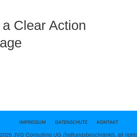
o a Clear Action
Page
IMPRESSUM
DATENSCHUTZ
KONTAKT
2026
JVG Consulting UG (haftungsbeschränkt)
, all righ