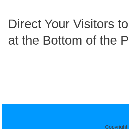
Direct Your Visitors t
at the Bottom of the 
Click Here Now
Copyright